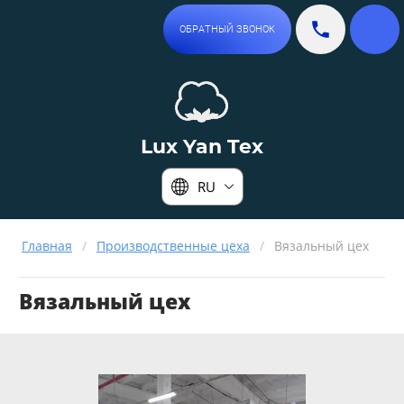
ОБРАТНЫЙ ЗВОНОК
Lux Yan Tex
RU
Главная
/
Производственные цеха
/
Вязальный цех
Вязальный цех